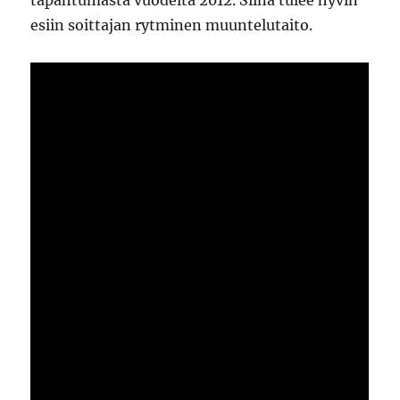
tapahtumasta vuodelta 2012. Siinä tulee hyvin
esiin soittajan rytminen muuntelutaito.