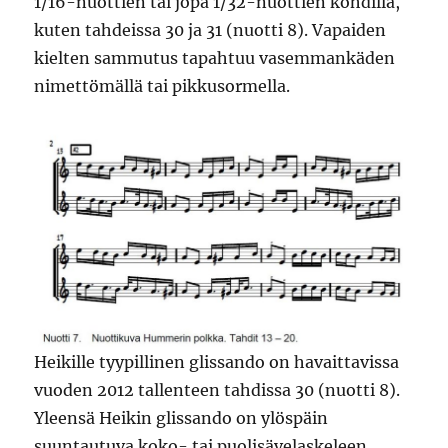
1/16-nuottien tai jopa 1/32-nuottien kohdilla,
kuten tahdeissa 30 ja 31 (nuotti 8). Vapaiden
kielten sammutus tapahtuu vasemmankäden
nimettömällä tai pikkusormella.
Heikille tyypillinen glissando on havaittavissa
vuoden 2012 tallenteen tahdissa 30 (nuotti 8).
Yleensä Heikin glissando on ylöspäin
suuntautuva koko- tai puolisävelaskeleen