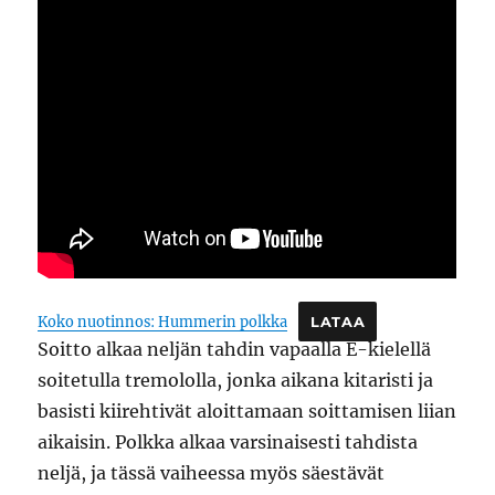
Koko nuotinnos: Hummerin polkka
LATAA
Soitto alkaa neljän tahdin vapaalla E-kielellä
soitetulla tremololla, jonka aikana kitaristi ja
basisti kiirehtivät aloittamaan soittamisen liian
aikaisin. Polkka alkaa varsinaisesti tahdista
neljä, ja tässä vaiheessa myös säestävät