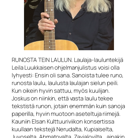
RUNOSTA TEIN LAULUN. Laulaja-lauluntekijä
Leila Luukkaisen ohjelmanjulistus voisi olla
lyhyesti: Ensin oli sana. Sanoista tulee runo,
runosta laulu, laulusta laulajan sielun peili.
Kun oikein hyvin sattuu, myös kuulijan.
Joskus on niinkin, että vasta laulu tekee
tekstistä runon, jotain enemmän kuin sanoja
paperilla, hyvin muotoon aseteltuja riimejä.
Kauniin Elsan Kulttuuriviikon konsertissa
kuullaan tekstejä Nerudalta, Kupiaiselta,
Juvoselta, Ahmatovalta, Zavjalovilta… ainakin.