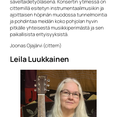
säveltaidetyöläisenä. Konsertin ytimessä on
citternillä esitetyn instrumentaalimusiikin ja
ajoittaisen höpinän muodossa tunnelmointia
ja pohdintaa meidän koko pohjolan hyvin
pitkälle yhteisestä musiikkiperimästä ja sen
paikallisista erityisyyksistä.
Joonas Ojajärvi (cittern)
Leila Luukkainen