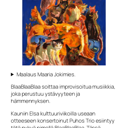
Maalaus Maaria Jokimies.
BlaaBlaaBlaa soittaa improvisoitua musiikkia,
joka perustuu ystävyyteen ja
hämmennyksen.
Kauniin Elsa kulttuuriviikoilla useaan
otteeseen konsertoinut Puhos Trio esiintyy
tätä nykyä nimellä BlaaBlaaBlaa. Tässä