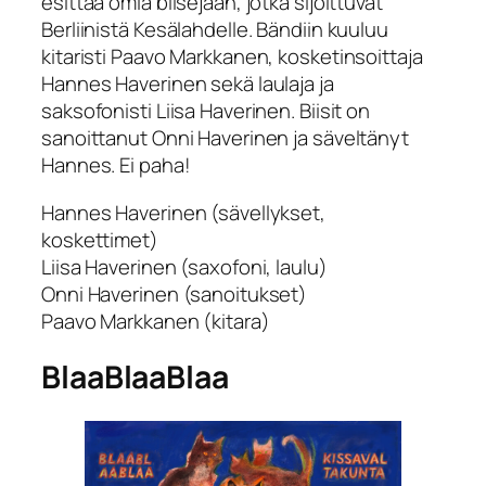
esittää omia biisejään, jotka sijoittuvat
Berliinistä Kesälahdelle. Bändiin kuuluu
kitaristi Paavo Markkanen, kosketinsoittaja
Hannes Haverinen sekä laulaja ja
saksofonisti Liisa Haverinen. Biisit on
sanoittanut Onni Haverinen ja säveltänyt
Hannes. Ei paha!
Hannes Haverinen (sävellykset,
koskettimet)
Liisa Haverinen (saxofoni, laulu)
Onni Haverinen (sanoitukset)
Paavo Markkanen (kitara)
BlaaBlaaBlaa