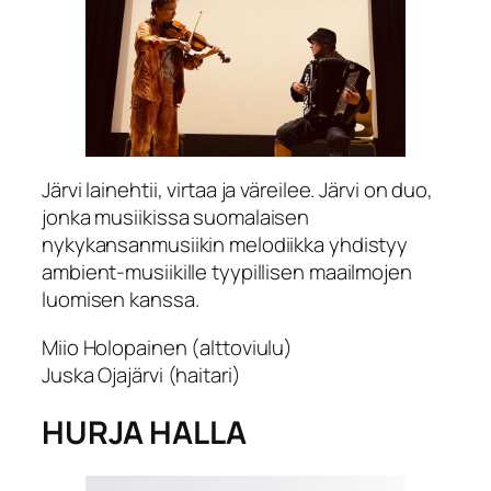
Järvi lainehtii, virtaa ja väreilee. Järvi on duo,
jonka musiikissa suomalaisen
nykykansanmusiikin melodiikka yhdistyy
ambient-musiikille tyypillisen maailmojen
luomisen kanssa.
Miio Holopainen (alttoviulu)
Juska Ojajärvi (haitari)
HURJA HALLA