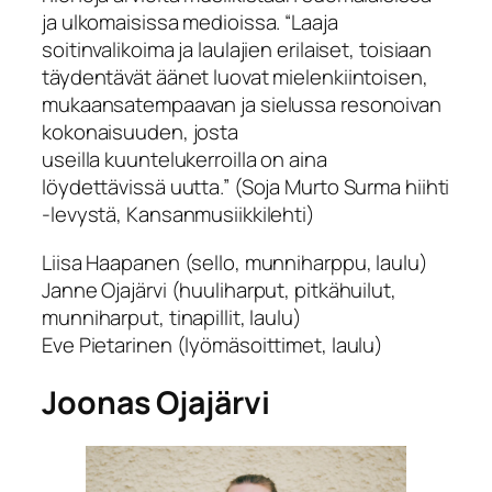
ja ulkomaisissa medioissa. “Laaja
soitinvalikoima ja laulajien erilaiset, toisiaan
täydentävät äänet luovat mielenkiintoisen,
mukaansatempaavan ja sielussa resonoivan
kokonaisuuden, josta
useilla kuuntelukerroilla on aina
löydettävissä uutta.” (Soja Murto Surma hiihti
-levystä, Kansanmusiikkilehti)
Liisa Haapanen (sello, munniharppu, laulu)
Janne Ojajärvi (huuliharput, pitkähuilut,
munniharput, tinapillit, laulu)
Eve Pietarinen (lyömäsoittimet, laulu)
Joonas Ojajärvi