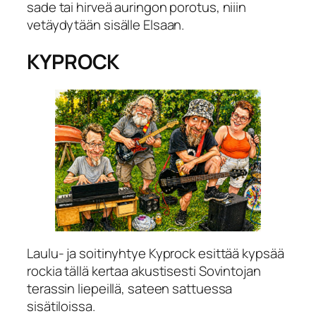
sade tai hirveä auringon porotus, niiin
vetäydytään sisälle Elsaan.
KYPROCK
Laulu- ja soitinyhtye Kyprock esittää kypsää
rockia tällä kertaa akustisesti Sovintojan
terassin liepeillä, sateen sattuessa
sisätiloissa.