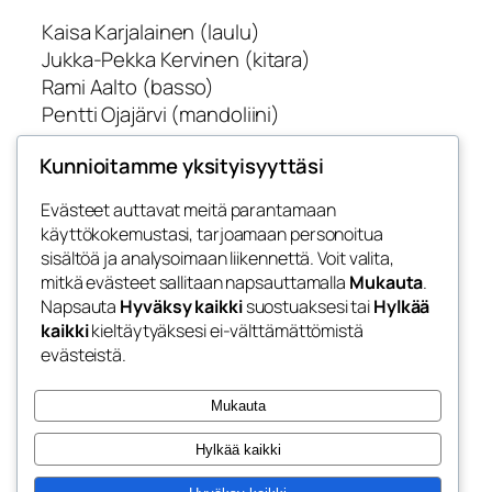
Kaisa Karjalainen (laulu)
Jukka-Pekka Kervinen (kitara)
Rami Aalto (basso)
Pentti Ojajärvi (mandoliini)
Paste HTML code here…
Kunnioitamme yksityisyyttäsi
Evästeet auttavat meitä parantamaan
käyttökokemustasi, tarjoamaan personoitua
sisältöä ja analysoimaan liikennettä. Voit valita,
Blog
Events
mitkä evästeet sallitaan napsauttamalla
Mukauta
.
Kaunis Elsa
Tietoa
Shop
Napsauta
Hyväksy kaikki
suostuaksesi tai
Hylkää
kaikki
kieltäytyäksesi ei-välttämättömistä
FAQs
Patterns
evästeistä.
Authors
Themes
My WordPress Blog
Mukauta
Hylkää kaikki