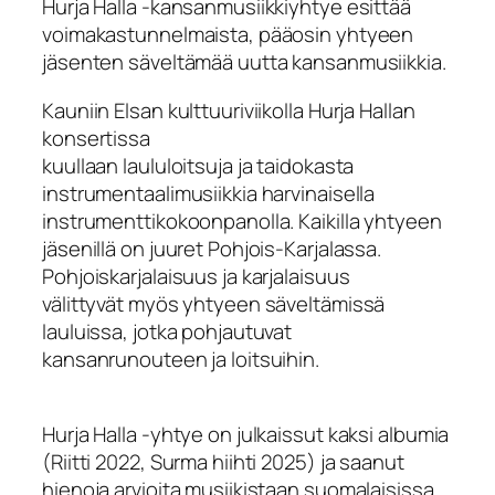
Hurja Halla -kansanmusiikkiyhtye esittää
voimakastunnelmaista, pääosin yhtyeen
jäsenten säveltämää uutta kansanmusiikkia.
Kauniin Elsan kulttuuriviikolla Hurja Hallan
konsertissa
kuullaan laululoitsuja ja taidokasta
instrumentaalimusiikkia harvinaisella
instrumenttikokoonpanolla. Kaikilla yhtyeen
jäsenillä on juuret Pohjois-Karjalassa.
Pohjoiskarjalaisuus ja karjalaisuus
välittyvät myös yhtyeen säveltämissä
lauluissa, jotka pohjautuvat
kansanrunouteen ja loitsuihin.
Hurja Halla -yhtye on julkaissut kaksi albumia
(Riitti 2022, Surma hiihti 2025) ja saanut
hienoja arvioita musiikistaan suomalaisissa