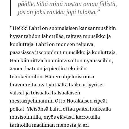
päälle. Sillä minä nostan omaa fiilistä,
jos on joku rankka jopi tulossa.”
”Heikki Lahti on suomalaisen kansanmusiikin
hyväntahdon lähettiläs, taitava muusikko ja
kouluttaja. Lahti on moneen taipuva,
pääasiassa itseoppinut muusikko ja kouluttaja.
Hän kiinnittää huomiota soiton nyansseihin,
äänen laatuun ja pieniin teknisiin
tehokeinoihin. Hänen ohjelmistonsa
bravuureita ovat yhtäältä haikeat lyyriset
valssit ja toisaalta halsualaisen
mestaripelimannin Otto Hotakaisen ripeät
polkat. Yleisönsä Lahti ottaa paitsi huikealla
musisoinnilla, myös elävästi kerrotuilla
tarinoilla maailman menosta ja eri