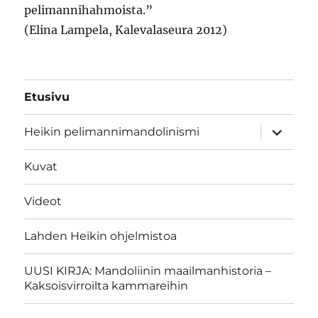
pelimannihahmoista.”
(Elina Lampela, Kalevalaseura 2012)
Etusivu
näytä
Heikin pelimannimandolinismi
alavalik
Kuvat
Videot
Lahden Heikin ohjelmistoa
UUSI KIRJA: Mandoliinin maailmanhistoria –
Kaksoisvirroilta kammareihin