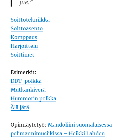
jne.”
Soittotekniikka
Soittoasento
Komppaus
Harjoittelu
Soittimet
Esimerkit:
DDT-polkka
Mutkankiverä
Hummorin polkka
Älä jätä
Opinnäytetyö:
Mandoliini suomalaisessa
pelimannimusiikissa – Heikki Lahden