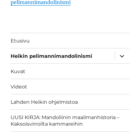
pelimannimandolinismi
Etusivu
näytä
Heikin pelimannimandolinismi
alavalik
Kuvat
Videot
Lahden Heikin ohjelmistoa
UUSI KIRJA: Mandoliinin maailmanhistoria –
Kaksoisvirroilta kammareihin